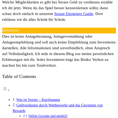
Welche Möglichkeiten es gibt bei Sorare Geld zu verdienen erzähle
ich dir jetzt. Wenn du das Spiel besser kennenlernen willst, dann
schau doch einfach in unserem
Sorare Einsteiger Guide
. Dort
erklären wir dir alles Schritt für Schritt.
HINWEIS
Dies ist keine Anlageberatung, Anlagevermittlung oder
Anlageempfehlung und soll auch keine Empfehlung zum Investieren
darstellen. Alle Informationen sind unverbindlich, ohne Anspruch
auf Vollständigkeit. Ich teile in diesem Blog nur meine persönlichen
Erfahrungen mit dir. Jedes Investment trägt das Risiko Verlust zu
machen bis hin zum Totalverlust.
Table of Contents
Was ist Sorare – Kurzfassung
Geldverdienen durch Wettbewerbe und das Gewinnen von
Rewards
Welche Gewinne sind möglich?