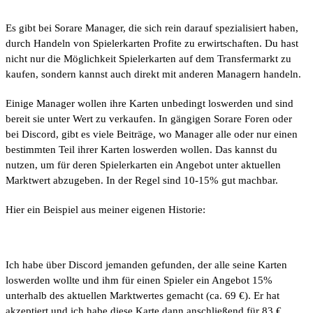
Es gibt bei Sorare Manager, die sich rein darauf spezialisiert haben,
durch Handeln von Spielerkarten Profite zu erwirtschaften. Du hast
nicht nur die Möglichkeit Spielerkarten auf dem Transfermarkt zu
kaufen, sondern kannst auch direkt mit anderen Managern handeln.
Einige Manager wollen ihre Karten unbedingt loswerden und sind
bereit sie unter Wert zu verkaufen. In gängigen Sorare Foren oder
bei Discord, gibt es viele Beiträge, wo Manager alle oder nur einen
bestimmten Teil ihrer Karten loswerden wollen. Das kannst du
nutzen, um für deren Spielerkarten ein Angebot unter aktuellen
Marktwert abzugeben. In der Regel sind 10-15% gut machbar.
Hier ein Beispiel aus meiner eigenen Historie:
Ich habe über Discord jemanden gefunden, der alle seine Karten
loswerden wollte und ihm für einen Spieler ein Angebot 15%
unterhalb des aktuellen Marktwertes gemacht (ca. 69 €). Er hat
akzeptiert und ich habe diese Karte dann anschließend für 83 €