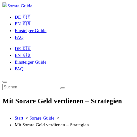
Zum
Inhalt
DE 🇩🇪
springen
EN 🇬🇧
Einsteiger Guide
FAQ
DE 🇩🇪
EN 🇬🇧
Einsteiger Guide
FAQ
Mit Sorare Geld verdienen – Strategien
Start
>
Sorare Guide
>
Mit Sorare Geld verdienen – Strategien