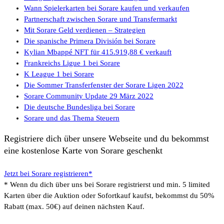
Wann Spielerkarten bei Sorare kaufen und verkaufen
Partnerschaft zwischen Sorare und Transfermarkt
Mit Sorare Geld verdienen – Strategien
Die spanische Primera División bei Sorare
Kylian Mbappé NFT für 415.919,88 € verkauft
Frankreichs Ligue 1 bei Sorare
K League 1 bei Sorare
Die Sommer Transferfenster der Sorare Ligen 2022
Sorare Community Update 29 März 2022
Die deutsche Bundesliga bei Sorare
Sorare und das Thema Steuern
Registriere dich über unsere Webseite und du bekommst
eine kostenlose Karte von Sorare geschenkt
Jetzt bei Sorare registrieren*
* Wenn du dich über uns bei Sorare registrierst und min. 5 limited
Karten über die Auktion oder Sofortkauf kaufst, bekommst du 50%
Rabatt (max. 50€) auf deinen nächsten Kauf.