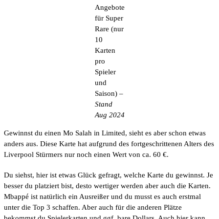
Angebote
für Super
Rare (nur
10
Karten
pro
Spieler
und
Saison)
–
Stand
Aug 2024
Gewinnst du einen Mo Salah in Limited, sieht es aber schon etwas
anders aus. Diese Karte hat aufgrund des fortgeschrittenen Alters des
Liverpool Stürmers nur noch einen Wert von ca. 60 €.
Du siehst, hier ist etwas Glück gefragt, welche Karte du gewinnst. Je
besser du platziert bist, desto wertiger werden aber auch die Karten.
Mbappé ist natürlich ein Ausreißer und du musst es auch erstmal
unter die Top 3 schaffen. Aber auch für die anderen Plätze
bekommst du Spielerkarten und ggf. bare Dollars. Auch hier kann