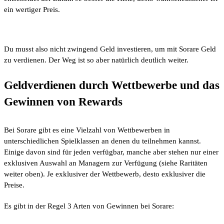
ein wertiger Preis.
Du musst also nicht zwingend Geld investieren, um mit Sorare Geld
zu verdienen. Der Weg ist so aber natürlich deutlich weiter.
Geldverdienen durch Wettbewerbe und das
Gewinnen von Rewards
Bei Sorare gibt es eine Vielzahl von Wettbewerben in
unterschiedlichen Spielklassen an denen du teilnehmen kannst.
Einige davon sind für jeden verfügbar, manche aber stehen nur einer
exklusiven Auswahl an Managern zur Verfügung (siehe Raritäten
weiter oben). Je exklusiver der Wettbewerb, desto exklusiver die
Preise.
Es gibt in der Regel 3 Arten von Gewinnen bei Sorare: