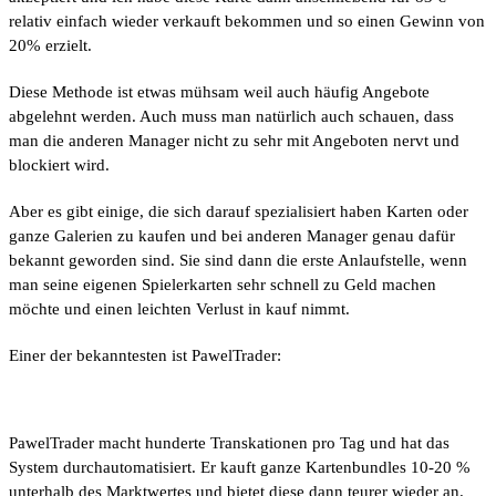
relativ einfach wieder verkauft bekommen und so einen Gewinn von
20% erzielt.
Diese Methode ist etwas mühsam weil auch häufig Angebote
abgelehnt werden. Auch muss man natürlich auch schauen, dass
man die anderen Manager nicht zu sehr mit Angeboten nervt und
blockiert wird.
Aber es gibt einige, die sich darauf spezialisiert haben Karten oder
ganze Galerien zu kaufen und bei anderen Manager genau dafür
bekannt geworden sind. Sie sind dann die erste Anlaufstelle, wenn
man seine eigenen Spielerkarten sehr schnell zu Geld machen
möchte und einen leichten Verlust in kauf nimmt.
Einer der bekanntesten ist PawelTrader:
PawelTrader macht hunderte Transkationen pro Tag und hat das
System durchautomatisiert. Er kauft ganze Kartenbundles 10-20 %
unterhalb des Marktwertes und bietet diese dann teurer wieder an.