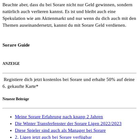
Beachte aber, dass du bei Sorare nicht nur Geld gewinnen, sondern
natürlich auch verlieren kannst. Es ist und bleibt auch eine
Spekulation wie am Aktienmarkt und nur wenn du dich auch mit den
Themen auseinandersetzt, kannst du mit Sorare Geld verdienen.
Sorare Guide
ANZEIGE
Registiere dich jetzt kostenlos bei Sorare und erhalte 50% auf deine
6. gekaufte Karte*
Neueste Beiträge
Meine Sorare Erfahrung nach knapp 2 Jahren
Die Winter Transferfenster der Sorare Ligen 2022/2023
Diese Spieler sind auch als Manager bei Sorare
2. Ligen jetzt auch bei Sorare verfügbar