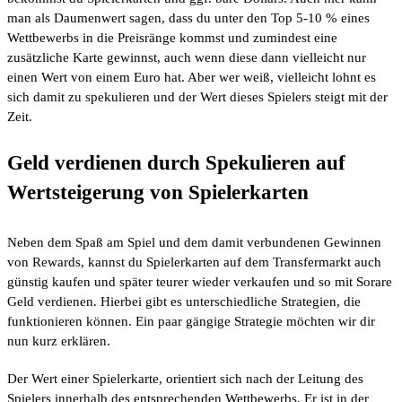
man als Daumenwert sagen, dass du unter den Top 5-10 % eines
Wettbewerbs in die Preisränge kommst und zumindest eine
zusätzliche Karte gewinnst, auch wenn diese dann vielleicht nur
einen Wert von einem Euro hat. Aber wer weiß, vielleicht lohnt es
sich damit zu spekulieren und der Wert dieses Spielers steigt mit der
Zeit.
Geld verdienen durch Spekulieren auf
Wertsteigerung von Spielerkarten
Neben dem Spaß am Spiel und dem damit verbundenen Gewinnen
von Rewards, kannst du Spielerkarten auf dem Transfermarkt auch
günstig kaufen und später teurer wieder verkaufen und so mit Sorare
Geld verdienen. Hierbei gibt es unterschiedliche Strategien, die
funktionieren können. Ein paar gängige Strategie möchten wir dir
nun kurz erklären.
Der Wert einer Spielerkarte, orientiert sich nach der Leitung des
Spielers innerhalb des entsprechenden Wettbewerbs. Er ist in der