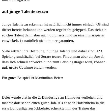
auf junge Talente setzen
Junge Talente zu erkennen ist natürlich nicht immer einfach. Oft sind
dieser bereits bekannt und werden regelrecht gehyped. Das sich ein
solches Talent dann aber auch durchsetzt und zu einem Starspieler
entwickelt, ist natürlich nicht immer garantiert.
Viele setzten ihre Hoffnung in junge Talente und daher sind U23
Spieler grundsätzlich bei Sorare teurer. Findet man aber ein Juwel,
dass sich schnell entwickelt und zum Leistungsträger wird, können
ggf. große Gewinne erzielt werden.
Ein gutes Beispiel ist Maximilian Beier:
Beier wurde erst in die 2. Bundesliga an Hannover verliehen und
machte dort schon einen guten Job. Als er nach Hoffenheim in die
erste Bundesliga zurückkehrte, schenkte ihm der Trainer das