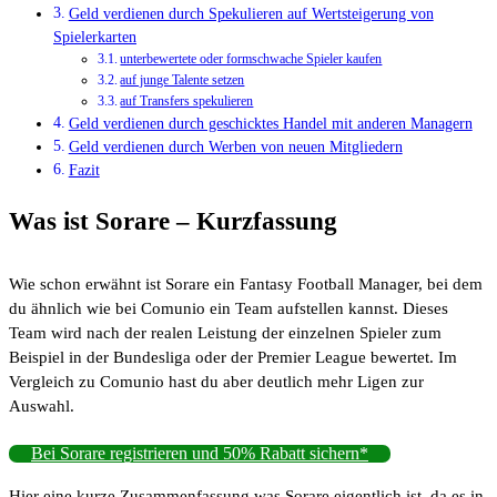
Geld verdienen durch Spekulieren auf Wertsteigerung von
Spielerkarten
unterbewertete oder formschwache Spieler kaufen
auf junge Talente setzen
auf Transfers spekulieren
Geld verdienen durch geschicktes Handel mit anderen Managern
Geld verdienen durch Werben von neuen Mitgliedern
Fazit
Was ist Sorare – Kurzfassung
Wie schon erwähnt ist Sorare ein Fantasy Football Manager, bei dem
du ähnlich wie bei Comunio ein Team aufstellen kannst. Dieses
Team wird nach der realen Leistung der einzelnen Spieler zum
Beispiel in der Bundesliga oder der Premier League bewertet. Im
Vergleich zu Comunio hast du aber deutlich mehr Ligen zur
Auswahl.
Bei Sorare registrieren und 50% Rabatt sichern*
Hier eine kurze Zusammenfassung was Sorare eigentlich ist, da es in