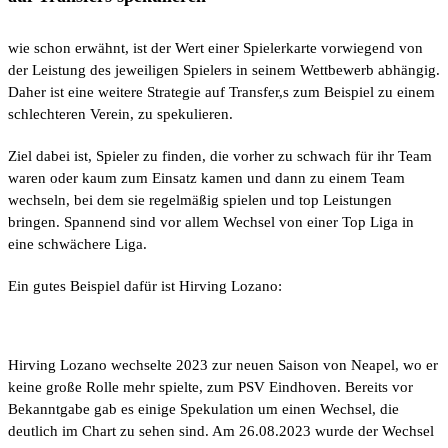
wie schon erwähnt, ist der Wert einer Spielerkarte vorwiegend von
der Leistung des jeweiligen Spielers in seinem Wettbewerb abhängig.
Daher ist eine weitere Strategie auf Transfer,s zum Beispiel zu einem
schlechteren Verein, zu spekulieren.
Ziel dabei ist, Spieler zu finden, die vorher zu schwach für ihr Team
waren oder kaum zum Einsatz kamen und dann zu einem Team
wechseln, bei dem sie regelmäßig spielen und top Leistungen
bringen. Spannend sind vor allem Wechsel von einer Top Liga in
eine schwächere Liga.
Ein gutes Beispiel dafür ist Hirving Lozano:
Hirving Lozano wechselte 2023 zur neuen Saison von Neapel, wo er
keine große Rolle mehr spielte, zum PSV Eindhoven. Bereits vor
Bekanntgabe gab es einige Spekulation um einen Wechsel, die
deutlich im Chart zu sehen sind. Am 26.08.2023 wurde der Wechsel