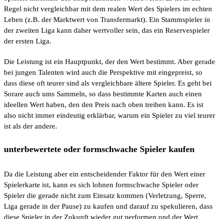
Regel nicht vergleichbar mit dem realen Wert des Spielers im echten
Leben (z.B. der Marktwert von Transfermarkt). Ein Stammspieler in
der zweiten Liga kann daher wertvoller sein, das ein Reservespieler
der ersten Liga.
Die Leistung ist ein Hauptpunkt, der den Wert bestimmt. Aber gerade
bei jungen Talenten wird auch die Perspektive mit eingepreist, so
dass diese oft teurer sind als vergleichbare ältere Spieler. Es geht bei
Sorare auch ums Sammeln, so dass bestimmte Karten auch einen
ideellen Wert haben, den den Preis nach oben treiben kann. Es ist
also nicht immer eindeutig erklärbar, warum ein Spieler zu viel teurer
ist als der andere.
unterbewertete oder formschwache Spieler kaufen
Da die Leistung aber ein entscheidender Faktor für den Wert einer
Spielerkarte ist, kann es sich lohnen formschwache Spieler oder
Spieler die gerade nicht zum Einsatz kommen (Verletzung, Sperre,
Liga gerade in der Pause) zu kaufen und darauf zu spekulieren, dass
diese Spieler in der Zukunft wieder gut performen und der Wert