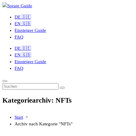
Zum
Inhalt
DE 🇩🇪
springen
EN 🇬🇧
Einsteiger Guide
FAQ
DE 🇩🇪
EN 🇬🇧
Einsteiger Guide
FAQ
Kategoriearchiv: NFTs
Start
>
Archiv nach Kategorie "NFTs"